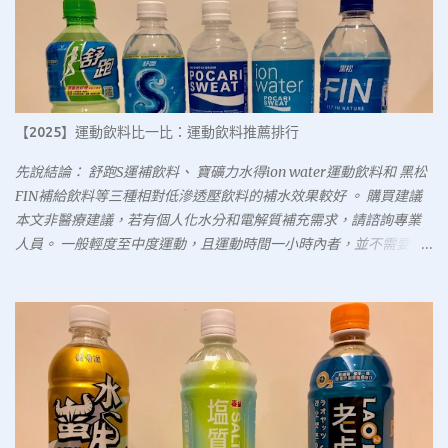
【2025】運動飲料比一比：運動飲料推薦排行
先說結論： 舒跑S運補飲料、 寶礦力水得ion water運動飲料和 黑松
FIN補給飲料等三種相對低滲透壓飲料的補水效果較好 。 購買建議
本文非醫療建議，若有個人化水分和電解質補充需求，請諮詢專業
人員。 一般輕度至中度運動，且運動時間一小時內者，並不需要特
意補充運動飲料。 碳水化合物含量低於6%的運動飲料，滲透壓較
低，補充水分效果較好，市售以寶礦力水得ion water運動飲料、舒
跑S運補飲料及黑松FIN補給飲料等三種符合。 若高強度長時間運
動，需補充電解質，此五款運動飲料的鈉含量可能不足，需尋求其
他補充品。 更新紀錄 2025/7/5 檢視相關研究和更新文章內容
2024/2/16 3/1起，黑松FIN寶特瓶580ml系列，自25元調整為29元
2024/2/15 更新前言、評選標準、產品個論、綜合評比，新增購買建
議和文獻回顧 2024/2/8 更新便利商店價格，舒跑590ml 29元，舒