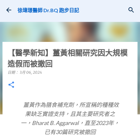
跳到主要內容
徐瑋璟醫師 Dr.BQ 跑步日記
【醫學新知】薑黃相關研究因大規模
造假而被撤回
日期：
3月 06, 2024
薑黃作為膳食補充劑，所宣稱的種種效
果缺乏實證支持，且其主要研究者之
一，Bharat B. Aggarwal，直至2023年，
已有30篇研究被撤回