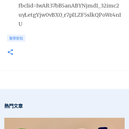
fbclid=IwAR37bB5anABYNjmdI_32imc2
uyLetgYjw0vBX0_r7pILZF5slkQPoWr4nI
U
醫學新知
熱門文章