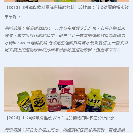
跑s 590ml 29元，寶礦力580ml 29元，寶礦力ion water 580ml 29
【2023】8種運動飲料電解質補給飲料比較推薦：低滲透壓的補水效
元，黑松FIN 580ml 25元 參賽選手 大家排排站 本集參賽選手有：舒
果最好？
跑運動飲料、舒跑S運補飲料、寶礦力水得運動飲料、寶礦力水得
ion water運動飲料、黑松FIN補給飲料 這五種飲料的知名度高，也
先說結論：低滲透壓飲料，且含有多種碳水化合物，有最佳的補水
是大多數人所認定的運動飲料，故放在本文中一起比較；其他添加
效果，本文所評比的飲料中，最符合此一要求的運動飲料為寶礦力
物較多種，定位為機能型飲料的品項則不列入文中。 評選標準 選手
水得ion water運動飲料 低滲透壓運動飲料補水效果最佳 上一篇文章
基本資料 評選總要有個標準，以下會從水份補充效果、電解質補充
從文獻上的運動飲料成分標準出發評選運動飲料，但近年來有許多
效果、風味口感三方面做分析比較。 風味口感方面較為主觀，以自
研究，針對不同成分的運動飲料，評估其在運動中的補水效果，發
己試喝的感覺提供給大家參考，可參酌挑選，畢竟適口性也是運動
現傳統的高滲透壓或等滲透壓運動飲料，補水效果不如低滲透壓飲
飲料很重要的環節之一。 水分和電解質補充效果，會參酌研究文獻
料；故這篇文章從最新研究出發，納入更多市面上的電解質補給飲
資料，從客觀標準加以分析；雖然經濟部標準檢驗局有運動飲料國
料，從中挑選補水效果較佳的品項，提供給運動愛好者參考。 新選
家標準 CNS 12149，但在民國76年公布後就未修訂過，這個標準可能
手登場 運動飲料成分影響水分補充效果 首先我們整理一下最新研究
還是放在心裡尊重就好，用以評估運動飲料效果，似乎略顯過時。
發現： 低滲透壓運動飲料的補水效果最佳，勝過高滲透壓、等滲透
文獻回顧 回顧相關文獻，有以下分析： 低滲透壓飲料的水份補充效
壓、不含碳水化合物及電解質的運動飲品、水等品項。 飲料內有多
果，似乎比等滲透壓飲料、高滲透壓飲料或純水較佳，而碳水化合
種碳水化合物（葡萄糖、果糖、蔗糖、半乳糖）可增進水分在小腸
物對...
的吸收速度。 飲料內添加適量電解質可增進水合作用，減少利尿作
【2024】11種能量膠推薦排行：成分價格口味包裝分析評比
用。 舊選手不能忘 市面上運動飲料及電解質補給飲料成分分析 接著
我們來看各種飲料的成分： 臨床研究中低滲透壓飲料的碳水化合物
先說結論：綜合分析產品成分、甜膩度和包裝易撕度後，首選推薦