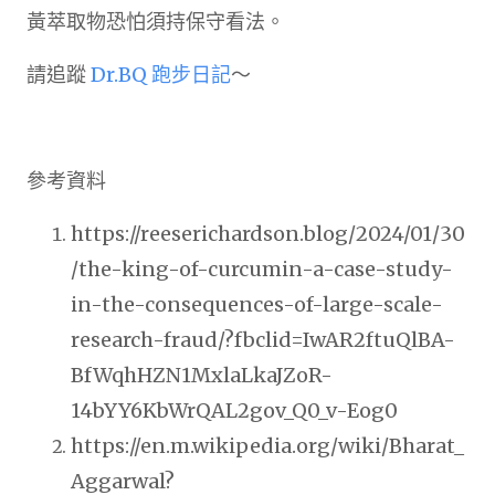
黃萃取物恐怕須持保守看法。
請追蹤
Dr.BQ 跑步日記
～
參考資料
https://reeserichardson.blog/2024/01/30
/the-king-of-curcumin-a-case-study-
in-the-consequences-of-large-scale-
research-fraud/?fbclid=IwAR2ftuQlBA-
BfWqhHZN1MxlaLkaJZoR-
14bYY6KbWrQAL2gov_Q0_v-Eog0
https://en.m.wikipedia.org/wiki/Bharat_
Aggarwal?