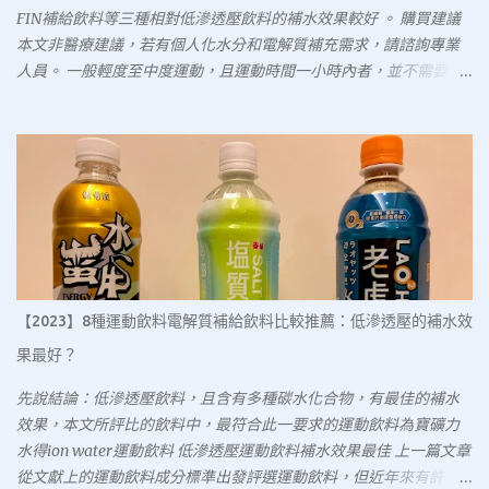
FIN補給飲料等三種相對低滲透壓飲料的補水效果較好 。 購買建議
本文非醫療建議，若有個人化水分和電解質補充需求，請諮詢專業
人員。 一般輕度至中度運動，且運動時間一小時內者，並不需要特
意補充運動飲料。 碳水化合物含量低於6%的運動飲料，滲透壓較
低，補充水分效果較好，市售以寶礦力水得ion water運動飲料、舒
跑S運補飲料及黑松FIN補給飲料等三種符合。 若高強度長時間運
動，需補充電解質，此五款運動飲料的鈉含量可能不足，需尋求其
他補充品。 更新紀錄 2025/7/5 檢視相關研究和更新文章內容
2024/2/16 3/1起，黑松FIN寶特瓶580ml系列，自25元調整為29元
2024/2/15 更新前言、評選標準、產品個論、綜合評比，新增購買建
議和文獻回顧 2024/2/8 更新便利商店價格，舒跑590ml 29元，舒
跑s 590ml 29元，寶礦力580ml 29元，寶礦力ion water 580ml 29
【2023】8種運動飲料電解質補給飲料比較推薦：低滲透壓的補水效
元，黑松FIN 580ml 25元 參賽選手 大家排排站 本集參賽選手有：舒
果最好？
跑運動飲料、舒跑S運補飲料、寶礦力水得運動飲料、寶礦力水得
ion water運動飲料、黑松FIN補給飲料 這五種飲料的知名度高，也
先說結論：低滲透壓飲料，且含有多種碳水化合物，有最佳的補水
是大多數人所認定的運動飲料，故放在本文中一起比較；其他添加
效果，本文所評比的飲料中，最符合此一要求的運動飲料為寶礦力
物較多種，定位為機能型飲料的品項則不列入文中。 評選標準 選手
水得ion water運動飲料 低滲透壓運動飲料補水效果最佳 上一篇文章
基本資料 評選總要有個標準，以下會從水份補充效果、電解質補充
從文獻上的運動飲料成分標準出發評選運動飲料，但近年來有許多