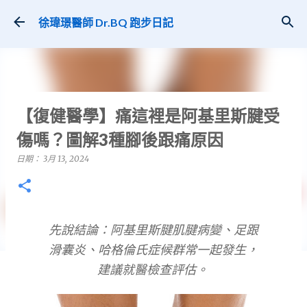
跳到主要內容
徐瑋璟醫師 Dr.BQ 跑步日記
【復健醫學】痛這裡是阿基里斯腱受
傷嗎？圖解3種腳後跟痛原因
日期：
3月 13, 2024
先說結論：阿基里斯腱肌腱病變、足跟
滑囊炎、哈格倫氏症候群常一起發生，
建議就醫檢查評估。