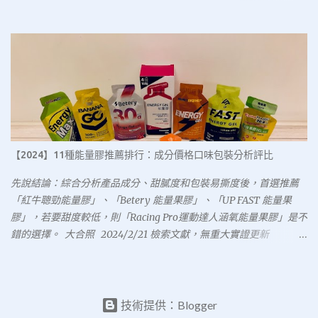
效果、風味口感三方面做分析比較。 風味口感方面較為主觀，以自
研究，針對不同成分的運動飲料，評估其在運動中的補水效果，發
己試喝的感覺提供給大家參考，可參酌挑選，畢竟適口性也是運動
現傳統的高滲透壓或等滲透壓運動飲料，補水效果不如低滲透壓飲
飲料很重要的環節之一。 水分和電解質補充效果，會參酌研究文獻
料；故這篇文章從最新研究出發，納入更多市面上的電解質補給飲
資料，從客觀標準加以分析；雖然經濟部標準檢驗局有運動飲料國
料，從中挑選補水效果較佳的品項，提供給運動愛好者參考。 新選
家標準 CNS 12149，但在民國76年公布後就未修訂過，這個標準可能
手登場 運動飲料成分影響水分補充效果 首先我們整理一下最新研究
還是放在心裡尊重就好，用以評估運動飲料效果，似乎略顯過時。
發現： 低滲透壓運動飲料的補水效果最佳，勝過高滲透壓、等滲透
文獻回顧 回顧相關文獻，有以下分析： 低滲透壓飲料的水份補充效
壓、不含碳水化合物及電解質的運動飲品、水等品項。 飲料內有多
果，似乎比等滲透壓飲料、高滲透壓飲料或純水較佳，而碳水化合
種碳水化合物（葡萄糖、果糖、蔗糖、半乳糖）可增進水分在小腸
物對...
的吸收速度。 飲料內添加適量電解質可增進水合作用，減少利尿作
【2024】11種能量膠推薦排行：成分價格口味包裝分析評比
用。 舊選手不能忘 市面上運動飲料及電解質補給飲料成分分析 接著
我們來看各種飲料的成分： 臨床研究中低滲透壓飲料的碳水化合物
先說結論：綜合分析產品成分、甜膩度和包裝易撕度後，首選推薦
含量，大約落在3.9%左右，接近此標準的飲料只有舒跑S運補飲料、
「紅牛聰勁能量膠」、「Betery 能量果膠」、「UP FAST 能量果
寶礦力水得ion water運動飲料、黑松FIN補給飲料，反倒是印象中
膠」，若要甜度較低，則「Racing Pro運動達人涵氧能量果膠」是不
碳水化合物含量應該較少的電解質飲料和有氧飲料等，其實並不如
錯的選擇。 大合照 2024/2/21 檢索文獻，無重大實證更新
想像中低。 已知符合低滲透壓飲料的選手有：舒跑S運補飲料、寶礦
2023/11/26 新增「紅牛聰勁能量膠 百香果風味」「Betery 能量果膠
力水...
香橙蜜桃」試吃心得 2023/9/8 價格更新 文末有購買指南 碳水補給
重要嗎？ 很重要！很重要！很重要！從1976年蒙特婁奧運以來，碳
水補給對於耐力運動表現的影響愈來愈受到重視，相關的研究也不
技術提供：Blogger