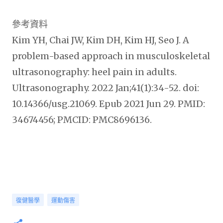
參考資料
Kim YH, Chai JW, Kim DH, Kim HJ, Seo J. A
problem-based approach in musculoskeletal
ultrasonography: heel pain in adults.
Ultrasonography. 2022 Jan;41(1):34-52. doi:
10.14366/usg.21069. Epub 2021 Jun 29. PMID:
34674456; PMCID: PMC8696136.
復健醫學
運動傷害